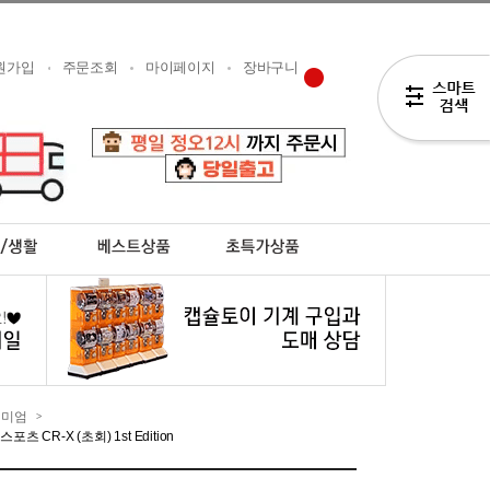
원가입
주문조회
마이페이지
장바구니
리미엄
>
 CR-X (초회) 1st Edition