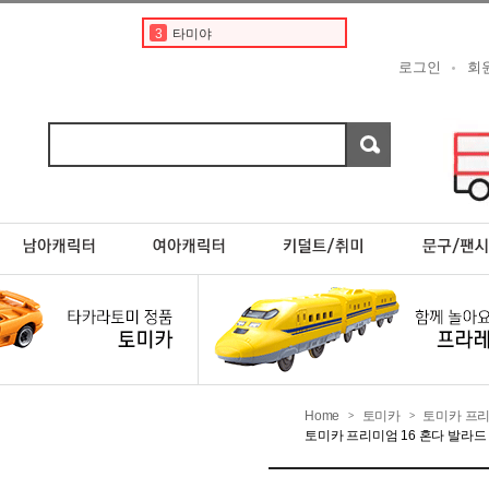
4
토미카경찰차
5
토미카 프리미엄
로그인
회
6
디즈니
7
포켓몬카드
8
포켓몬스터카드
9
현대
10
프리미엄토미카
1
토미카
2
도요타
3
타미야
Home
토미카
토미카 프
>
>
토미카 프리미엄 16 혼다 발라드 스포츠