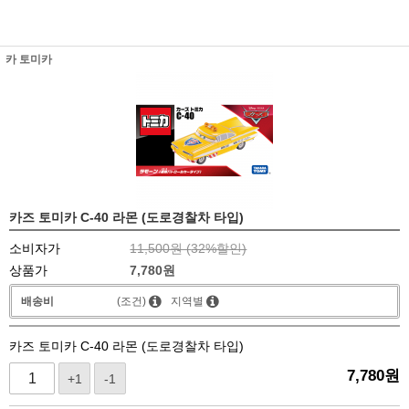
카 토미카
카즈 토미카 C-40 라몬 (도로경찰차 타입)
소비자가
11,500원 (
32
%할인)
상품가
7,780
원
배송비
(조건)
지역별
카즈 토미카 C-40 라몬 (도로경찰차 타입)
7,780
원
+1
-1