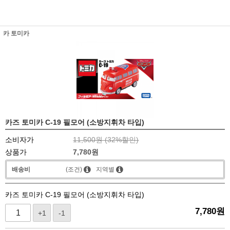
카 토미카
카즈 토미카 C-19 필모어 (소방지휘차 타입)
소비자가
11,500원 (
32
%할인)
상품가
7,780
원
배송비
(조건)
지역별
카즈 토미카 C-19 필모어 (소방지휘차 타입)
7,780
원
+1
-1