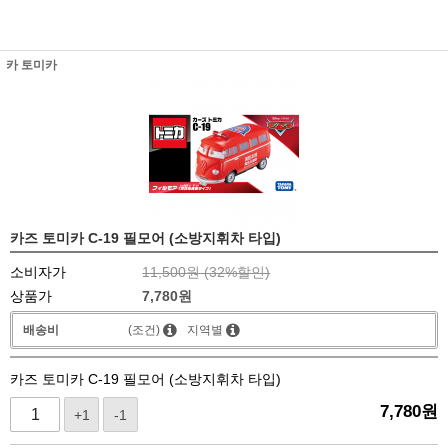
카 토미카
카즈 토미카 C-19 필모어 (소방지휘차 타입)
소비자가
11,500원 (
32
%할인)
상품가
7,780
원
배송비
(조건)
지역별
카즈 토미카 C-19 필모어 (소방지휘차 타입)
7,780
원
+1
-1