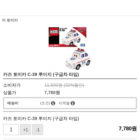
카 토미카
카즈 토미카 C-39 루이지 (구급차 타입)
소비자가
11,500원 (
32
%할인)
상품가
7,780
원
배송비
(조건)
지역별
카즈 토미카 C-39 루이지 (구급차 타입)
7,780
원
+1
-1