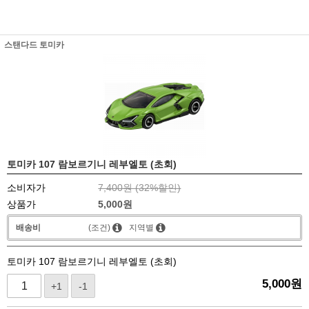
스탠다드 토미카
토미카 107 람보르기니 레부엘토 (초회)
소비자가
7,400원 (
32
%할인)
상품가
5,000
원
배송비
(조건)
지역별
토미카 107 람보르기니 레부엘토 (초회)
5,000
원
+1
-1