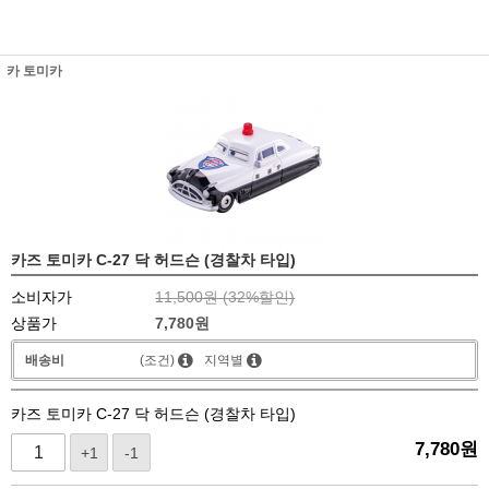
카 토미카
카즈 토미카 C-27 닥 허드슨 (경찰차 타입)
소비자가
11,500원 (
32
%할인)
상품가
7,780
원
배송비
(조건)
지역별
카즈 토미카 C-27 닥 허드슨 (경찰차 타입)
7,780
원
+1
-1