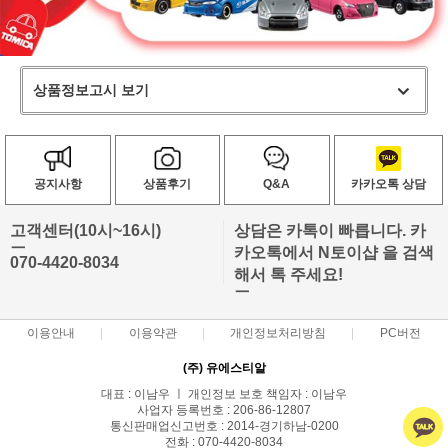
상품정보고시 보기
공지사항
상품후기
Q&A
카카오톡 상담
고객센터(10시~16시)
상담은 카톡이 빠릅니다. 카
ㅡ
카오톡에서 N토이샵 을 검색
070-4420-8034
해서 톡 주세요!
ㅡ
이용안내
이용약관
개인정보처리방침
PC버전
(주) 유에스티알
대표 : 이남우 ㅣ 개인정보 보호 책임자 : 이남우
사업자 등록번호 : 206-86-12807
통신판매업신고번호 : 2014-경기하남-0200
전화 : 070-4420-8034