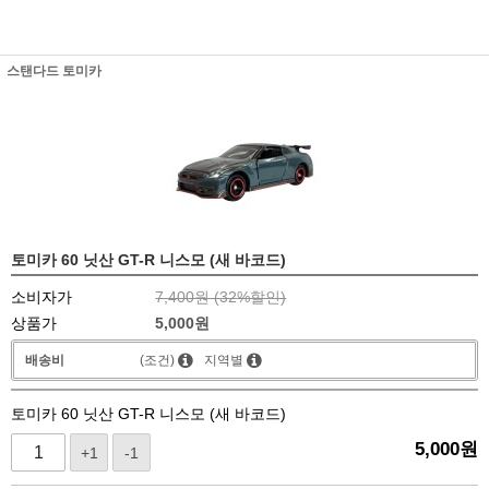
스탠다드 토미카
토미카 60 닛산 GT-R 니스모 (새 바코드)
소비자가
7,400원 (
32
%할인)
상품가
5,000
원
배송비
(조건)
지역별
토미카 60 닛산 GT-R 니스모 (새 바코드)
5,000
원
+1
-1