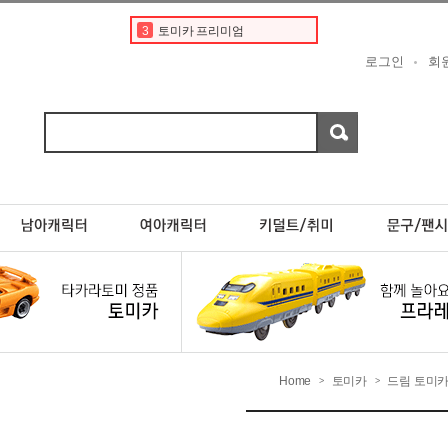
3
토미카 프리미엄
4
타미야
로그인
회
5
토미카경찰차
6
디즈니
7
한정판
8
포켓몬카드
9
프리미엄
10
페라리
1
토미카
2
도요타
Home
토미카
드림 토미
>
>