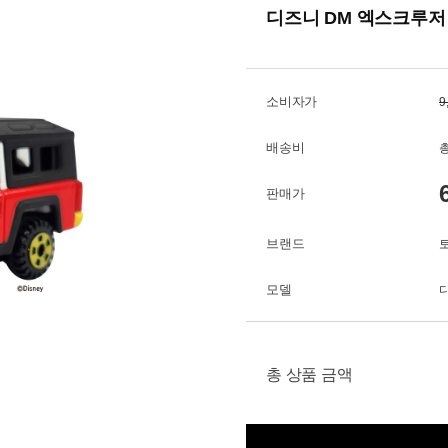
디즈니 DM 엑스크루저
소비자가
9
배송비
총
판매가
브랜드
모델
총 상품 금액