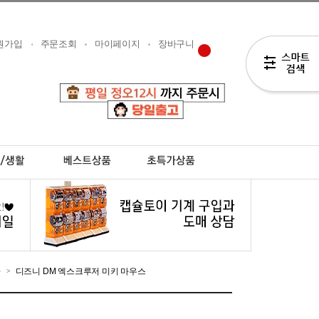
원가입
주문조회
마이페이지
장바구니
카
디즈니 DM 엑스크루저 미키 마우스
>