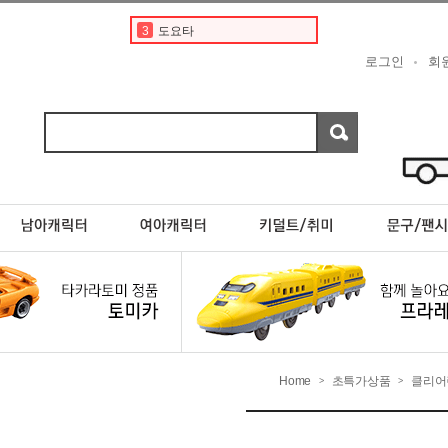
3
도요타
4
타미야
로그인
회
5
토미카 프리미엄
6
디즈니
7
포켓몬카드
8
현대
9
포켓몬스터카드
10
프리미엄토미카
1
토미카
2
토미카경찰차
Home
초특가상품
클리어
>
>