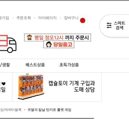
원가입
주문조회
마이페이지
장바구니
임/캐릭터블록
귀멸의 칼날 탄지로 룰렛 게임
>