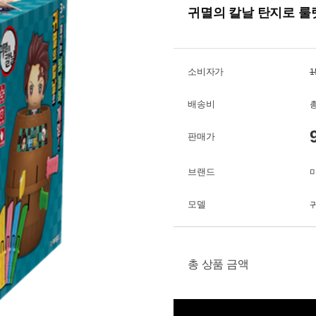
귀멸의 칼날 탄지로 룰
소비자가
1
배송비
총
판매가
브랜드
모델
총 상품 금액