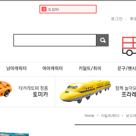
4
디즈니
5
타미야
로그인
회
6
토미카경찰차
7
포켓몬카드
8
한정판
9
프리미엄
10
분노의질주
1
토미카
2
토미카 프리미엄
3
도요타
Home
키덜트/취미
보드게
>
>