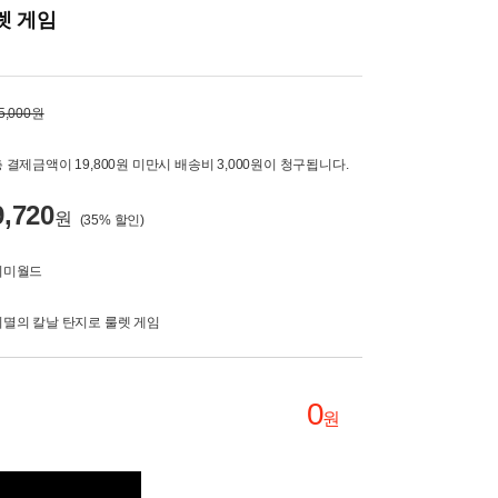
렛 게임
5,000원
 결제금액이 19,800원 미만시 배송비 3,000원이 청구됩니다.
9,720
원
(
35
% 할인)
미미월드
귀멸의 칼날 탄지로 룰렛 게임
0
원