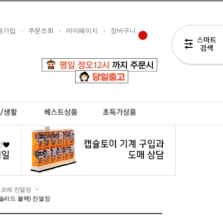
원가입
주문조회
마이페이지
장바구니
타코레 진열장
>
솔리드 블랙) 진열장