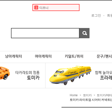
3
디즈니
4
도요타
로그인
회
5
포켓몬스터카드
6
베이비버스
7
초이카
8
현대
9
페라리
10
스바루
1
토미카
2
토미카경찰차
Home
토미카
토미카/메
>
>
토미카 라이트업 시어터 커넥트(