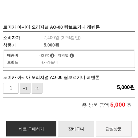
토미카 아시아 오리지널 AO-08 람보르기니 레벤톤
소비자가
7,400원 (
32
%할인)
상품가
5,000
원
배송비
(조건)
지역별
브랜드
타카라토미
토미카 아시아 오리지널 AO-08 람보르기니 레벤톤
5,000
원
+1
-1
5,000
총 상품 금액
원
바로 구매하기
장바구니
관심상품