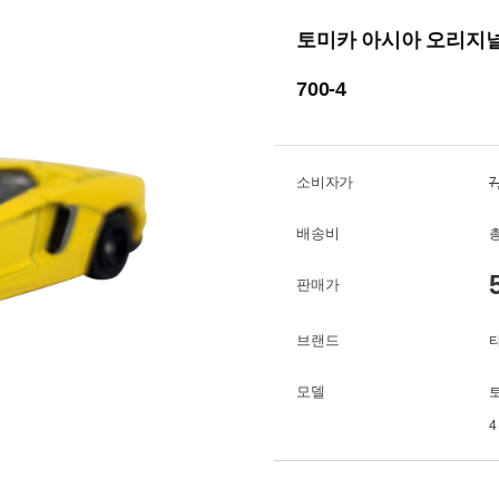
토미카 아시아 오리지널 
700-4
소비자가
7
배송비
총
판매가
브랜드
모델
토
4