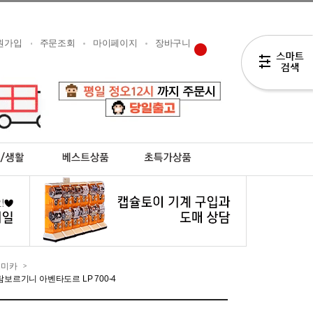
원가입
주문조회
마이페이지
장바구니
토미카
>
람보르기니 아벤타도르 LP 700-4