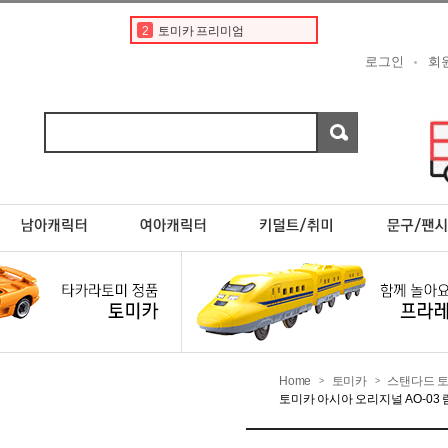
3
도요타
4
토미카경찰차
로그인
회
5
타미야
6
디즈니
7
한정판
8
포켓몬카드
9
페라리
10
프리미엄
1
토미카
2
토미카 프리미엄
Home
토미카
스탠다드 
>
>
토미카 아시아 오리지널 AO-03 