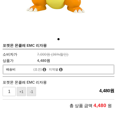
포켓몬 몬콜레 EMC 리자몽
소비자가
7,000원 (
36
%할인)
상품가
4,480
원
배송비
(조건)
지역별
포켓몬 몬콜레 EMC 리자몽
4,480
원
+1
-1
4,480
총 상품 금액
원