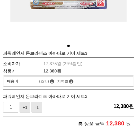
파워레인저 돈브라더즈 아바타로 기어 세트3
소비자가
17,375원 (
29
%할인)
상품가
12,380
원
배송비
(조건)
지역별
파워레인저 돈브라더즈 아바타로 기어 세트3
12,380
원
+1
-1
12,380
총 상품 금액
원