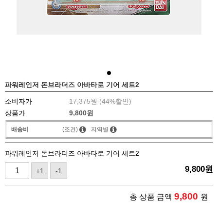
파워레인저 돈브라더즈 아바타로 기어 세트2
소비자가
17,375원 (
44
%할인)
상품가
9,800
원
배송비
(조건)
지역별
파워레인저 돈브라더즈 아바타로 기어 세트2
9,800
원
+1
-1
9,800
총 상품 금액
원