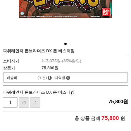
파워레인저 돈브라더즈 DX 돈 버스터킹
소비자가
117,375원 (
35
%할인)
상품가
75,800
원
배송비
(조건)
지역별
파워레인저 돈브라더즈 DX 돈 버스터킹
75,800
원
+1
-1
75,800
총 상품 금액
원