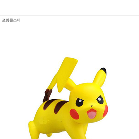
포켓몬스터