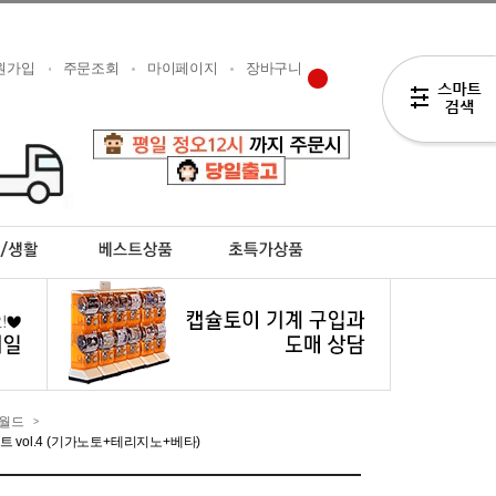
원가입
주문조회
마이페이지
장바구니
월드
>
 vol.4 (기가노토+테리지노+베타)