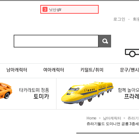
3
닛산 gtr
4
토미카경찰차
로그인
회
5
디즈니
6
디즈니 카 토미카
7
닛산 스카이라인
8
토미카 프리미엄
9
포켓몬카드
10
타미야
1
토미카
2
페라리
Home
남아캐릭터
쥬라기
>
>
쥬라기월드 도미니언 공룡 3종세트