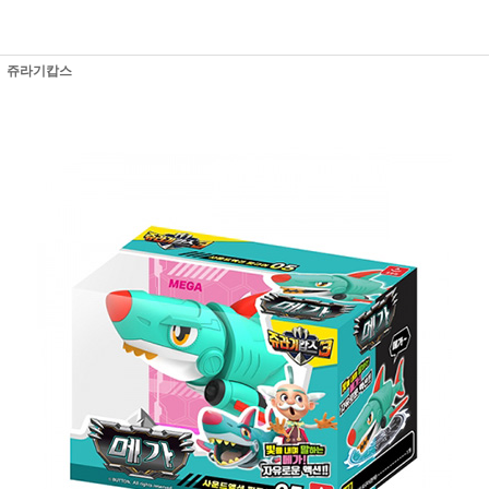
쥬라기캅스