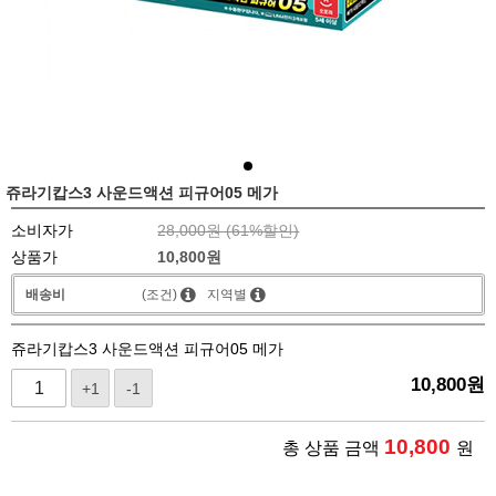
쥬라기캅스3 사운드액션 피규어05 메가
소비자가
28,000원 (
61
%할인)
상품가
10,800
원
배송비
(조건)
지역별
쥬라기캅스3 사운드액션 피규어05 메가
10,800
원
+1
-1
10,800
총 상품 금액
원