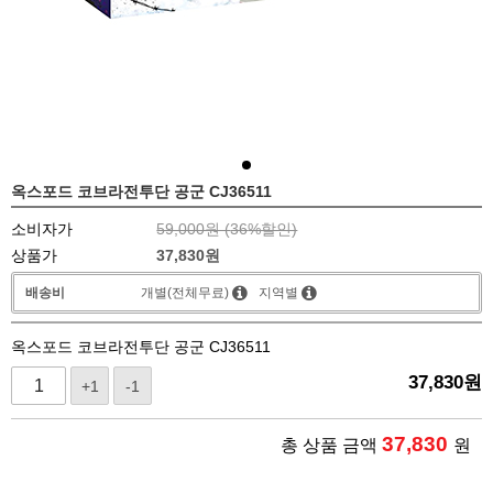
옥스포드 코브라전투단 공군 CJ36511
소비자가
59,000원 (
36
%할인)
상품가
37,830
원
배송비
개별(전체무료)
지역별
옥스포드 코브라전투단 공군 CJ36511
37,830
원
+1
-1
37,830
총 상품 금액
원