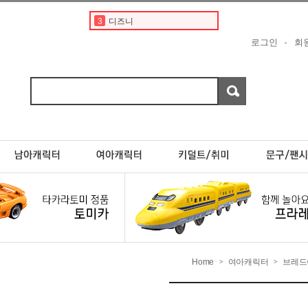
3
디즈니
4
도요타
로그인
회
5
베이비버스
6
초이카
7
현대
8
페라리
9
포켓몬스터카드
10
스바루
1
토미카
2
토미카경찰차
Home
여아캐릭터
브레드
>
>