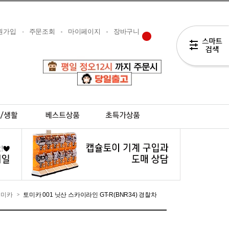
원가입
주문조회
마이페이지
장바구니
토미카
토미카 001 닛산 스카이라인 GT-R(BNR34) 경찰차
>