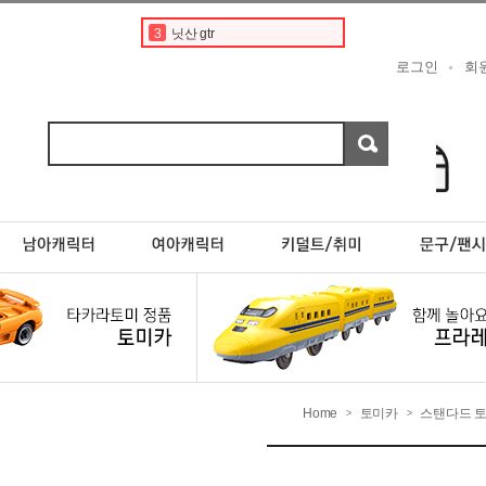
3
닛산 gtr
4
토미카경찰차
로그인
회
5
디즈니
6
닛산 스카이라인
7
디즈니 카 토미카
8
토미카 프리미엄
9
포켓몬카드
10
rx7
1
토미카
2
페라리
Home
토미카
스탠다드 
>
>