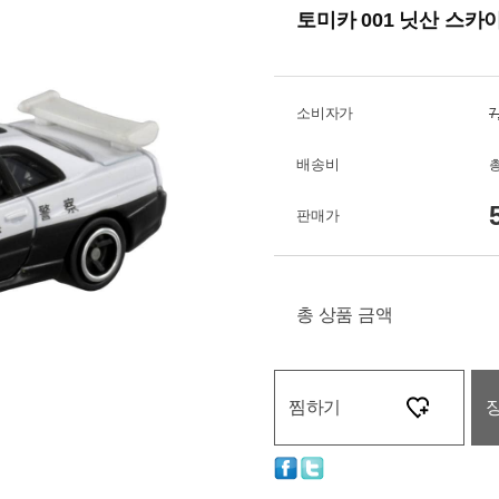
토미카 001 닛산 스카이
소비자가
7
배송비
총
판매가
총 상품 금액
찜하기