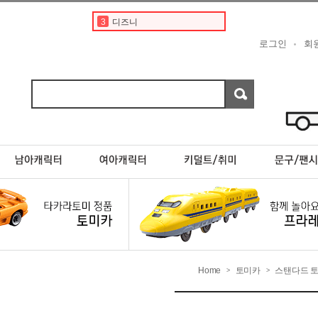
3
디즈니
4
도요타
로그인
회
5
베이비버스
6
포켓몬스터카드
7
초이카
8
현대
9
스바루
10
포케몬 카드
1
토미카
2
토미카경찰차
Home
토미카
스탠다드 
>
>