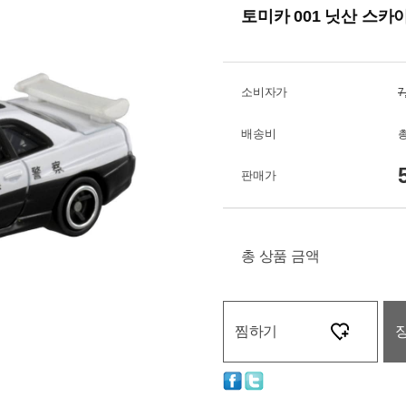
토미카 001 닛산 스카이
소비자가
7
배송비
총
판매가
총 상품 금액
찜하기