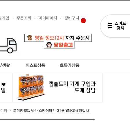
원가입
주문조회
마이페이지
장바구니
토미카
토미카 001 닛산 스카이라인 GT-R(BNR34) 경찰차
>