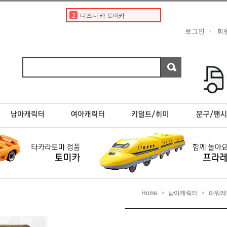
3
디즈니
4
토미카경찰차
로그인
회
5
페라리
6
초이카
7
rx7
8
포켓몬카드
9
스바루
10
포켓몬스터카드
1
토미카
2
디즈니 카 토미카
Home
남아캐릭터
파워레
>
>