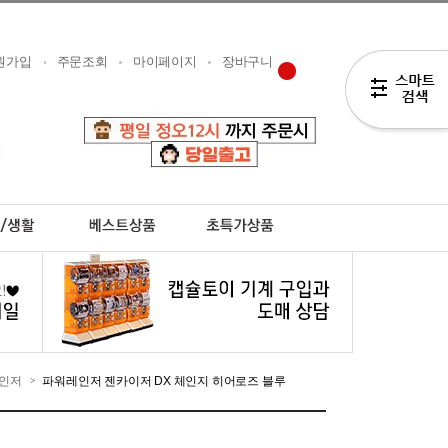
원가입
주문조회
마이페이지
장바구니
인저
파워레인저 젠카이저 DX 체인지 히어로즈 블루
>