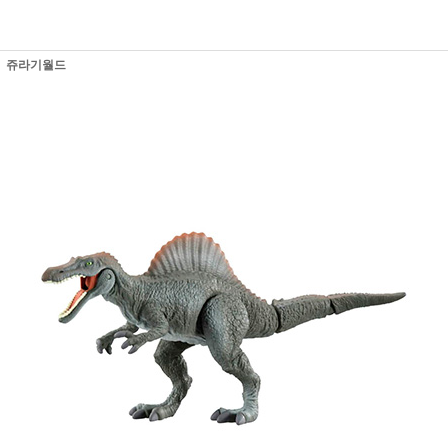
쥬라기월드