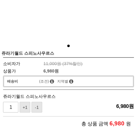
쥬라기월드 스피노사우르스
소비자가
11,000원 (
37
%할인)
상품가
6,980
원
배송비
(조건)
지역별
쥬라기월드 스피노사우르스
6,980
원
+1
-1
6,980
총 상품 금액
원