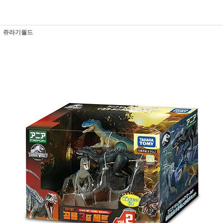
쥬라기월드