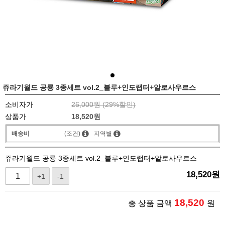
쥬라기월드 공룡 3종세트 vol.2_블루+인도랩터+알로사우르스
소비자가
26,000원 (
29
%할인)
상품가
18,520
원
배송비
(조건)
지역별
쥬라기월드 공룡 3종세트 vol.2_블루+인도랩터+알로사우르스
18,520
원
+1
-1
18,520
총 상품 금액
원