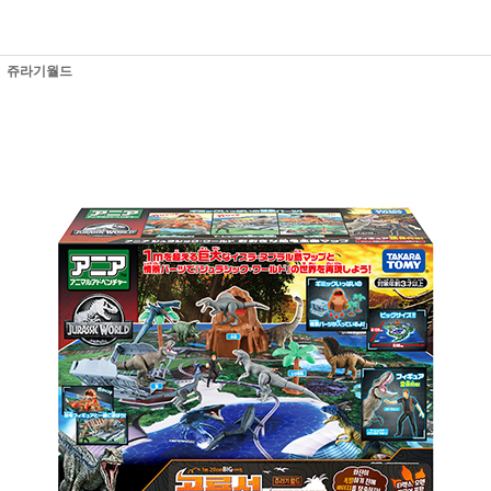
쥬라기월드