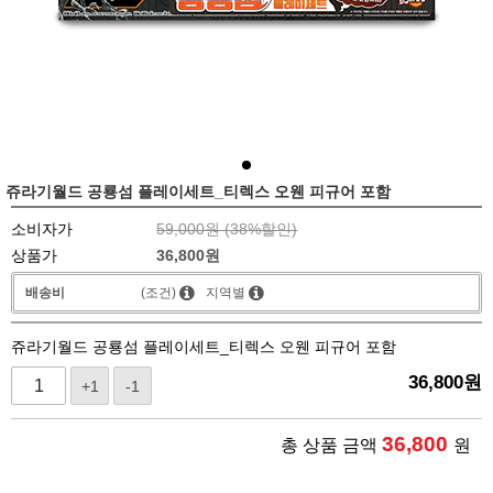
쥬라기월드 공룡섬 플레이세트_티렉스 오웬 피규어 포함
소비자가
59,000원 (
38
%할인)
상품가
36,800
원
배송비
(조건)
지역별
쥬라기월드 공룡섬 플레이세트_티렉스 오웬 피규어 포함
36,800
원
+1
-1
36,800
총 상품 금액
원