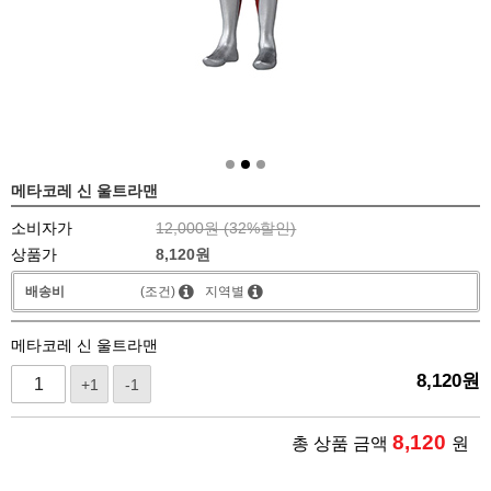
메타코레 신 울트라맨
소비자가
12,000원 (
32
%할인)
상품가
8,120
원
배송비
(조건)
지역별
메타코레 신 울트라맨
8,120
원
+1
-1
8,120
총 상품 금액
원