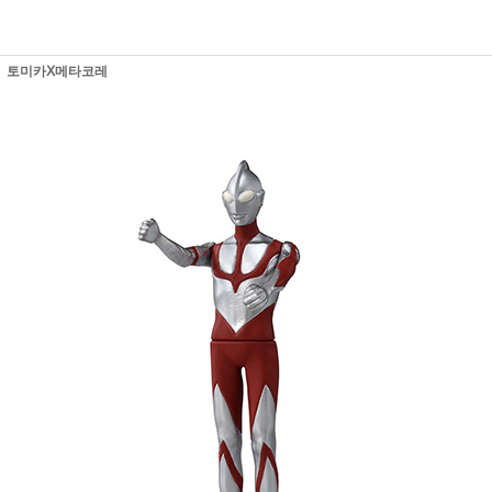
토미카Ⅹ메타코레