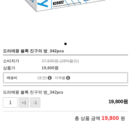
도라에몽 블록 진구의 방_342pcs
소비자가
27,500원 (
28
%할인)
상품가
19,800
원
배송비
(조건)
지역별
도라에몽 블록 진구의 방_342pcs
19,800
원
+1
-1
19,800
총 상품 금액
원