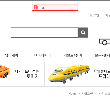
3
디즈니
4
페라리
로그인
회
5
디즈니 카 토미카
6
도요타
7
베이비버스
8
포켓몬카드
9
초이카
10
포켓몬스터카드
1
토미카
2
토미카경찰차
Home
키덜트/취미
킥보
>
>