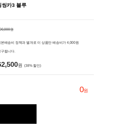
씽씽카3 블루
00,000원
기본배송비 정책과 별개로 이 상품만 배송비가 4,000원
청구됩니다.
62,500
원
(
38
% 할인)
0
원