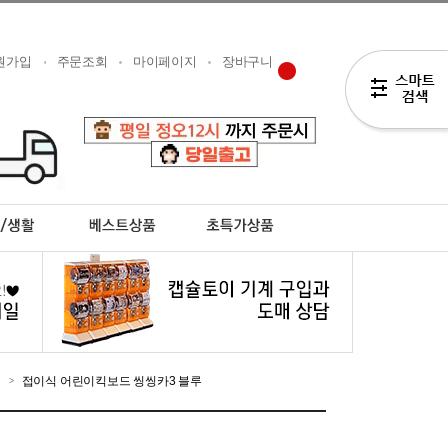
원가입
주문조회
마이페이지
장바구니
드
접이식 어린이킥보드 씽씽카3 블루
>