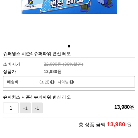
슈퍼윙스 시즌4 슈퍼파워 변신 레오
소비자가
22,000원 (
36
%할인)
상품가
13,980
원
배송비
(조건)
지역별
슈퍼윙스 시즌4 슈퍼파워 변신 레오
13,980
원
+1
-1
13,980
총 상품 금액
원