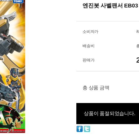
엔진봇 사벨팬서 EB03
소비자가
7
배송비
총
판매가
총 상품 금액
상품이 품절되었습니다.