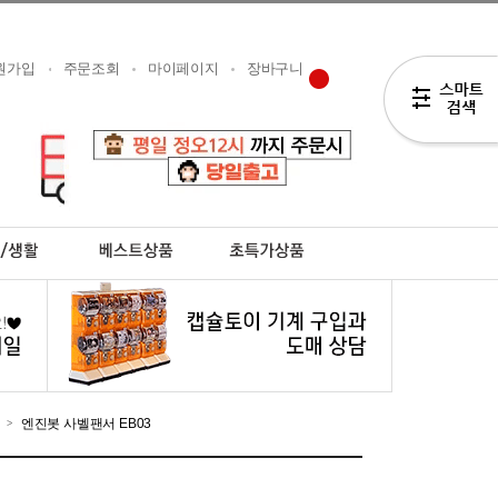
원가입
주문조회
마이페이지
장바구니
엔진봇 사벨팬서 EB03
>