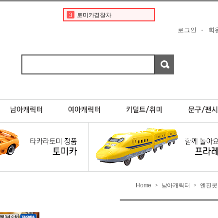
3
토미카경찰차
4
타미야
로그인
회
5
디즈니
6
토미카 프리미엄
7
포켓몬카드
8
현대
9
포켓몬스터카드
10
포케몬 카드
1
토미카
2
도요타
Home
남아캐릭터
엔진봇
>
>