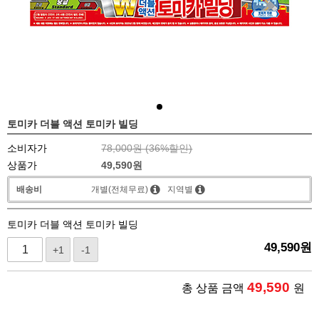
토미카 더블 액션 토미카 빌딩
소비자가
78,000원 (
36
%할인)
상품가
49,590
원
배송비
개별(전체무료)
지역별
토미카 더블 액션 토미카 빌딩
49,590
원
+1
-1
49,590
총 상품 금액
원