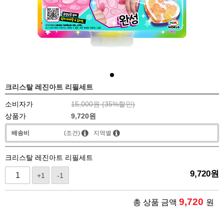
크리스탈 레진아트 리필세트
소비자가
15,000원 (
35
%할인)
상품가
9,720
원
배송비
(조건)
지역별
크리스탈 레진아트 리필세트
9,720
원
+1
-1
9,720
총 상품 금액
원