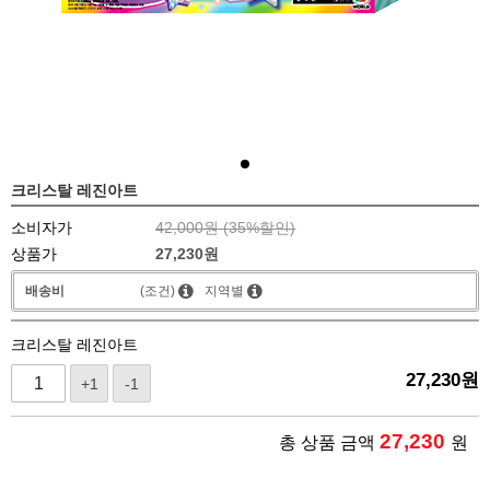
크리스탈 레진아트
소비자가
42,000원 (
35
%할인)
상품가
27,230
원
배송비
(조건)
지역별
크리스탈 레진아트
27,230
원
+1
-1
27,230
총 상품 금액
원