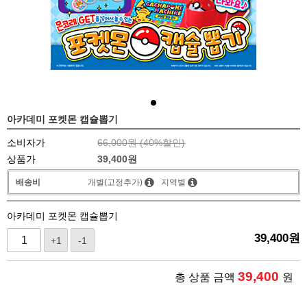
아카데미 포켓몬 캡슐뽑기
소비자가
66,000원 (
40
%할인)
상품가
39,400
원
배송비
개별(고정추가)
지역별
아카데미 포켓몬 캡슐뽑기
39,400
원
+1
-1
39,400
총 상품 금액
원