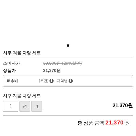
시쿠 겨울 차량 세트
소비자가
30,000원 (
29
%할인)
상품가
21,370
원
배송비
(조건)
지역별
시쿠 겨울 차량 세트
21,370
원
+1
-1
21,370
총 상품 금액
원