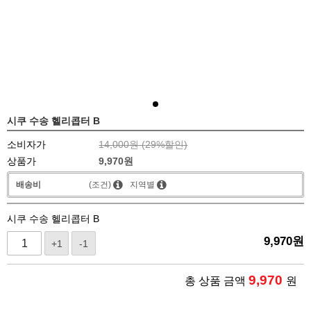
시쿠 수송 헬리콥터 B
소비자가
14,000원 (
29
%할인)
상품가
9,970
원
배송비
(조건)
지역별
시쿠 수송 헬리콥터 B
9,970
원
+1
-1
9,970
총 상품 금액
원