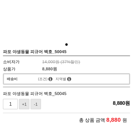
파포 야생동물 피규어 백호_50045
소비자가
14,000원 (
37
%할인)
상품가
8,880
원
배송비
(조건)
지역별
파포 야생동물 피규어 백호_50045
8,880
원
+1
-1
8,880
총 상품 금액
원