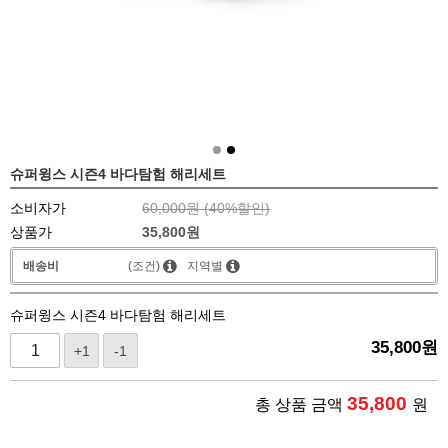
슈퍼윙스 시즌4 바다탐험 해리세트
소비자가
60,000원 (
40
%할인)
상품가
35,800
원
배송비
(조건)
지역별
슈퍼윙스 시즌4 바다탐험 해리세트
35,800
원
+1
-1
35,800
총 상품 금액
원