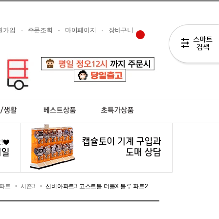
원가입
주문조회
마이페이지
장바구니
파트
시즌3
신비아파트3 고스트볼 더블X 블루 파트2
>
>