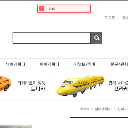
3
도요타
4
디즈니
로그인
회
5
베이비버스
6
현대
7
포켓몬스터카드
8
초이카
9
스바루
10
분노의질주
1
토미카
2
토미카경찰차
Home
남아캐릭터
신비아
>
>