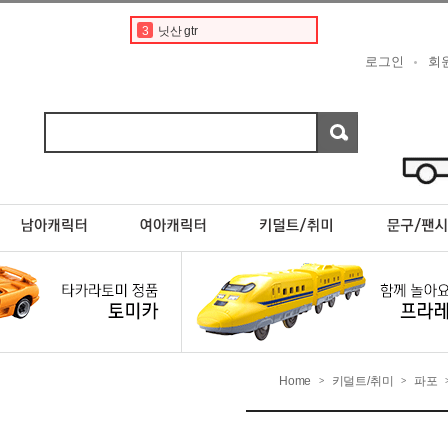
3
닛산 gtr
4
디즈니
로그인
회
5
토미카경찰차
6
디즈니 카 토미카
7
닛산 스카이라인
8
토미카 프리미엄
9
rx7
10
토요타
1
토미카
2
페라리
Home
키덜트/취미
파포
>
>