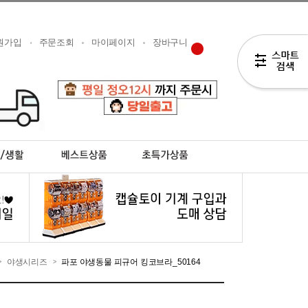
원가입
주문조회
마이페이지
장바구니
야생시리즈
파포 야생동물 피규어 킹코브라_50164
>
>