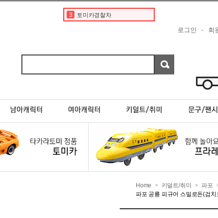
3
토미카경찰차
4
타미야
로그인
회
5
디즈니
6
토미카 프리미엄
7
포켓몬카드
8
현대
9
포켓몬스터카드
10
페라리
1
토미카
2
도요타
Home
키덜트/취미
파포
>
>
파포 공룡 피규어 스밀로돈(검치호