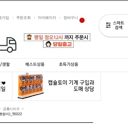
원가입
주문조회
마이페이지
장바구니
공룡시리즈
>
>
랑이)_55022