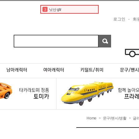
3
닛산 gtr
4
토미카경찰차
로그인
회
5
디즈니
6
닛산 스카이라인
7
디즈니 카 토미카
8
토미카 프리미엄
9
포켓몬카드
10
rx7
1
토미카
2
페라리
Home
문구/팬시/생활
글
>
>