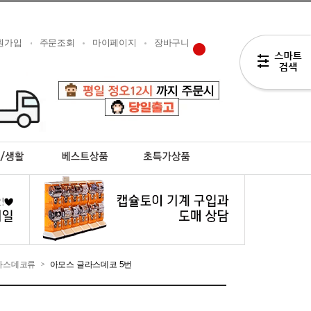
원가입
주문조회
마이페이지
장바구니
라스데코류
아모스 글라스데코 5번
>