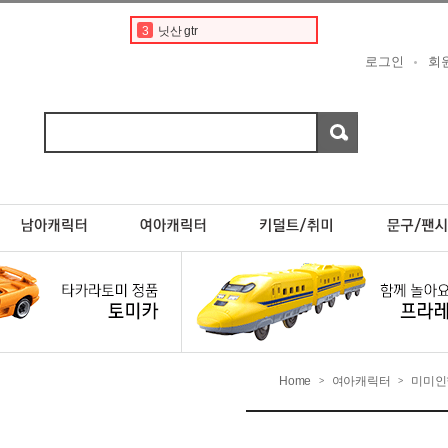
3
닛산 gtr
4
토미카경찰차
로그인
회
5
디즈니
6
디즈니 카 토미카
7
닛산 스카이라인
8
토미카 프리미엄
9
포켓몬카드
10
타미야
1
토미카
2
페라리
Home
여아캐릭터
미미인
>
>