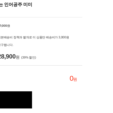
는 인어공주 미미
7,000원
기본배송비 정책과 별개로 이 상품만 배송비가 3,000원
청구됩니다.
28,900
원
(
39
% 할인)
0
원