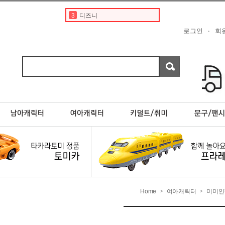
3
디즈니
4
도요타
로그인
회
5
페라리
6
포켓몬스터카드
7
베이비버스
8
초이카
9
현대
10
스바루
1
토미카
2
토미카경찰차
Home
여아캐릭터
미미인
>
>