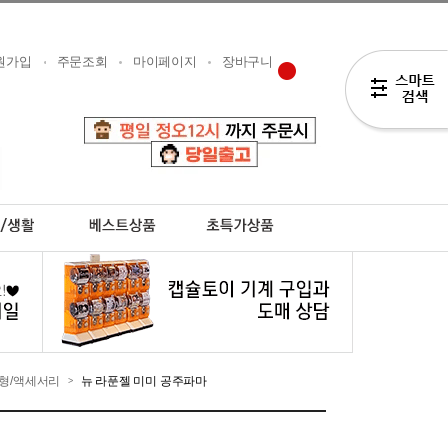
원가입
주문조회
마이페이지
장바구니
형/액세서리
뉴 라푼젤 미미 공주파마
>