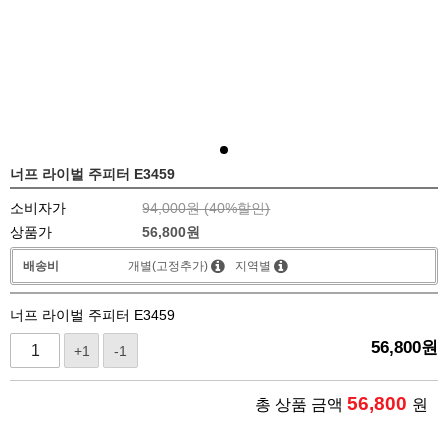
너프 라이벌 주피터 E3459
소비자가
94,000원 (
40
%할인)
상품가
56,800
원
배송비
개별(고정추가)
지역별
너프 라이벌 주피터 E3459
56,800
원
+1
-1
56,800
총 상품 금액
원