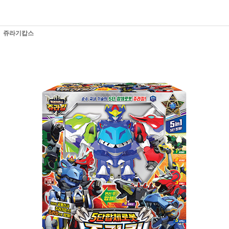
쥬라기캅스