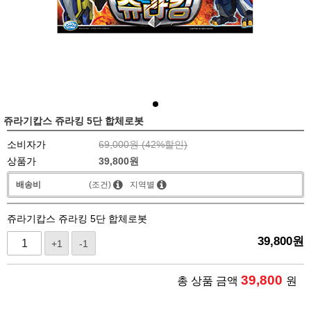
쥬라기캅스 쥬라킹 5단 합체로봇
소비자가
69,000원 (
42
%할인)
상품가
39,800
원
배송비
(조건)
지역별
쥬라기캅스 쥬라킹 5단 합체로봇
39,800
원
+1
-1
39,800
총 상품 금액
원